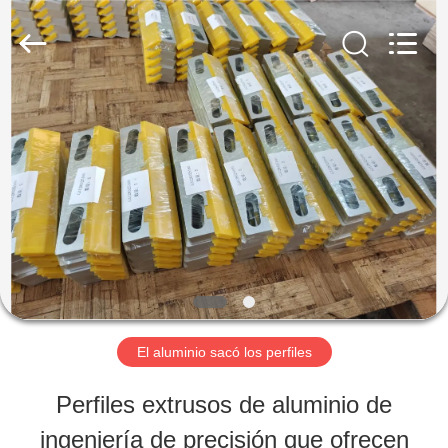
2026
Chongqing
Huanyu
Aluminum
Material
Co.,
HOGAR
Ltd..
All
Rights
Reserved.
PRODUCTOS
SOBRE
NOSOTROS
El aluminio sacó los perfiles
VIAJE
Perfiles extrusos de aluminio de
DE
ingeniería de precisión que ofrecen