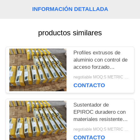
INFORMACIÓN DETALLADA
NOTICIAS
productos similares
PIDA
UNA
Profiles extrusos de
CITA
aluminio con control de
acceso forzado
diseñados para una
negotiable MOQ:5 METRIC TONS
producción rápida y
MAPA
CONTACTO
consistentes en
proyectos de
DEL
fabricación a gran
Sustentador de
SITIO
escala
EPIROC duradero con
materiales resistentes
a la corrosión que
negotiable MOQ:5 METRIC TONS
POLÍTICAS
garantizan una vida útil
CONTACTO