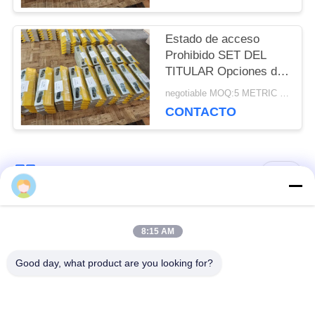
prolongada en
DE
condiciones de trabajo
adversas
Estado de acceso
PRIVACIDAD
Prohibido SET DEL
TITULAR Opciones de
montaje flexibles
negotiable MOQ:5 METRIC TONS
diseñadas para
CONTACTO
adaptarse a diversas
configuraciones de
equipos industriales
Categorías Populares
Todos
Barra redonda sólida
Barra redonda de
8:15 AM
de aluminio
aluminio 7075
Good day, what product are you looking for?
Barra redonda de
el aluminio sacó los
aluminio 2024
perfiles