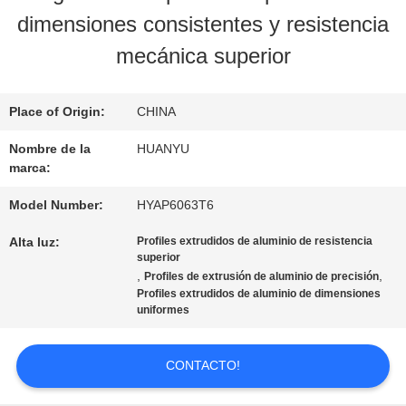
LA
dimensiones consistentes y resistencia
FÁBRICA
mecánica superior
CONTROL
Place of Origin:
CHINA
DE
Nombre de la
HUANYU
marca:
CALIDAD
Model Number:
HYAP6063T6
Alta luz:
Profiles extrudidos de aluminio de resistencia
ÉNTRENOS
superior
,
,
Profiles de extrusión de aluminio de precisión
EN
Profiles extrudidos de aluminio de dimensiones
uniformes
CONTACTO
CONTACTO!
CON