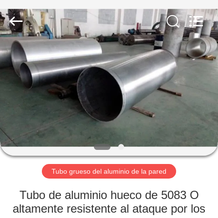
Chongqing
Huanyu
Aluminum
Material
Co.,
Ltd..
All
Rights
HOGAR
Reserved.
PRODUCTOS
SOBRE
NOSOTROS
VIAJE
DE
Tubo grueso del aluminio de la pared
LA
Tubo de aluminio hueco de 5083 O
FÁBRICA
altamente resistente al ataque por los