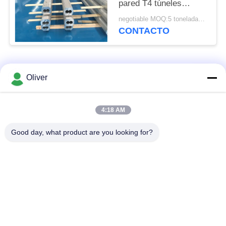
pared T4 túneles
duales de aluminio
negotiable MOQ:5 toneladas métricas
gruesos del tubo
CONTACTO
Categorías Populares
Todos
Oliver
Barra redonda sólida
Barra redonda de
4:18 AM
de aluminio
aluminio 7075
Good day, what product are you looking for?
Barra redonda de
el aluminio sacó los
aluminio 2024
perfiles
placa de aluminio de
Hoja del aluminio de
la hoja
los aviones