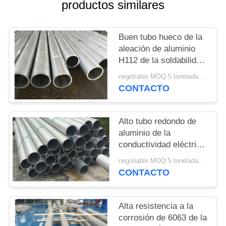
productos similares
CITA
MAPA
Buen tubo hueco de la
aleación de aluminio
DEL
H112 de la soldabilidad
SITIO
5083
negotiable MOQ:5 toneladas métricas
CONTACTO
POLÍTICAS
DE
Alto tubo redondo de
PRIVACIDAD
aluminio de la
conductividad eléctrica
del tubo de aluminio
negotiable MOQ:5 toneladas métricas
grueso de la pared
CONTACTO
6101 T6
Alta resistencia a la
corrosión de 6063 de la