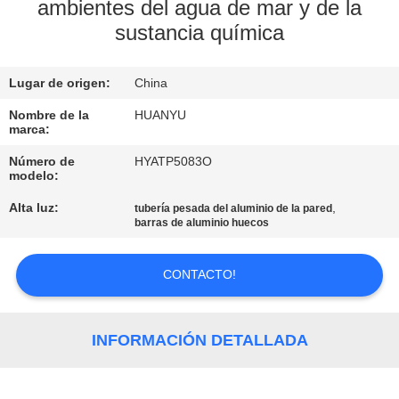
ambientes del agua de mar y de la
sustancia química
CONTROL
DE
Lugar de origen:
China
CALIDAD
Nombre de la
HUANYU
marca:
ÉNTRENOS
Número de
HYATP5083O
EN
modelo:
CONTACTO
Alta luz:
,
tubería pesada del aluminio de la pared
barras de aluminio huecos
CON
CONTACTO!
NOTICIAS
INFORMACIÓN DETALLADA
PIDA
UNA