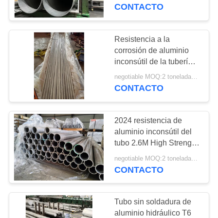
CONTACTO
CONTROL
DE
Resistencia a la
10
CALIDAD
corrosión de aluminio
Barra redonda de
inconsútil de la tubería
2024 193MPa 2800m m
aluminio 2024
negotiable MOQ:2 toneladas métricas
ÉNTRENOS
CONTACTO
EN
CONTACTO
2024 resistencia de
CON
aluminio inconsútil del
tubo 2.6M High Strength
48
Corrosion de la tubería
NOTICIAS
negotiable MOQ:2 toneladas métricas
El Boomer Jumbo
CONTACTO
Rail
PIDA
Tubo sin soldadura de
UNA
aluminio hidráulico T6