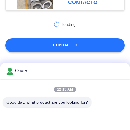
CONTACTO
6
tubería fina del
loading...
aluminio de la pared
CONTACTO!
Categorías Populares
Todos
Oliver
3
Tubo cuadrado de
Barra redonda sólida
Barra redonda de
12:15 AM
aluminio
de aluminio
aluminio 7075
Good day, what product are you looking for?
Barra redonda de
El Boomer Jumbo
aluminio 2024
Rail