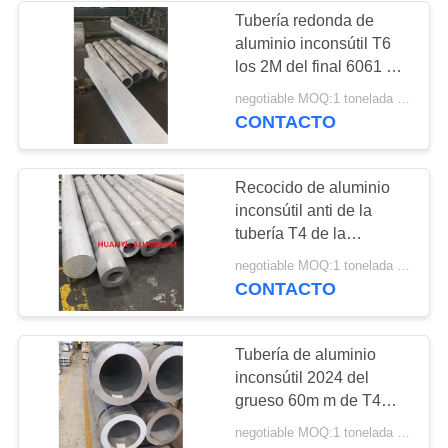
Tubería redonda de
aluminio inconsútil T6
2
los 2M del final 6061 del
Placa marina del
molino Length
negotiable MOQ:1 tonelada métrica
CONTACTO
aluminio del grado
Recocido de aluminio
inconsútil anti de la
tubería T4 de la
corrosión 2024
13
negotiable MOQ:1 tonelada métrica
CONTACTO
Tubería redonda de
aluminio
Tubería de aluminio
inconsútil 2024 del
grueso 60m m de T4
2A12
negotiable MOQ:1 tonelada métrica