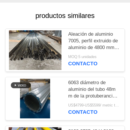
CITA
productos similares
MAPA
DEL
Aleación de aluminio
SITIO
7005, perfil extruido de
aluminio de 4800 mm
de longitud para viga
POLÍTICAS
MOQ:5 unidades
de alimentación de
CONTACTO
DE
equipo de perforación
de roca hidráulica
PRIVACIDAD
6063 diámetro de
aluminio del tubo 48m
m de la protuberancia
T5 para el recinto del
US$4799-US$5599/ metric ton MOQ:5 toneladas métricas
motor de DC
CONTACTO