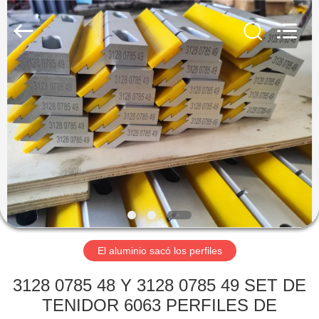
Chongqing
Huanyu
Aluminum
Material
Co.,
Ltd..
All
Rights
HOGAR
Reserved.
PRODUCTOS
SOBRE
NOSOTROS
VIAJE
DE
El aluminio sacó los perfiles
LA
3128 0785 48 Y 3128 0785 49 SET DE
FÁBRICA
TENIDOR 6063 PERFILES DE