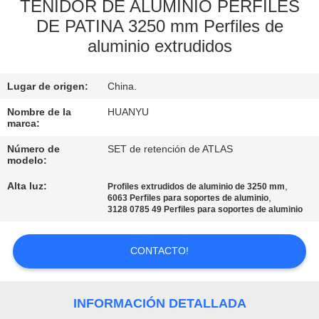
TENIDOR DE ALUMINIO PERFILES
DE PATINA 3250 mm Perfiles de
CONTROL
aluminio extrudidos
DE
CALIDAD
Lugar de origen:
China.
Nombre de la
HUANYU
ÉNTRENOS
marca:
EN
Número de
SET de retención de ATLAS
modelo:
CONTACTO
CON
Alta luz:
,
Profiles extrudidos de aluminio de 3250 mm
,
6063 Perfiles para soportes de aluminio
3128 0785 49 Perfiles para soportes de aluminio
NOTICIAS
CONTACTO!
PIDA
UNA
INFORMACIÓN DETALLADA